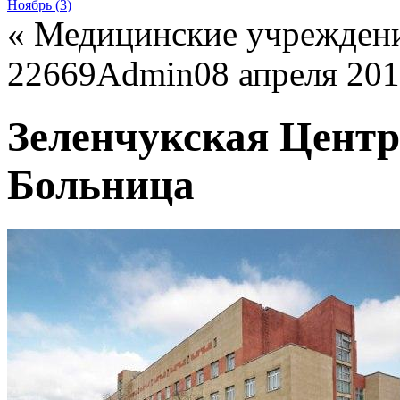
Ноябрь (
3
)
«
Медицинские учрежден
22669
Admin
08 апреля 20
Зеленчукская Цент
Больница