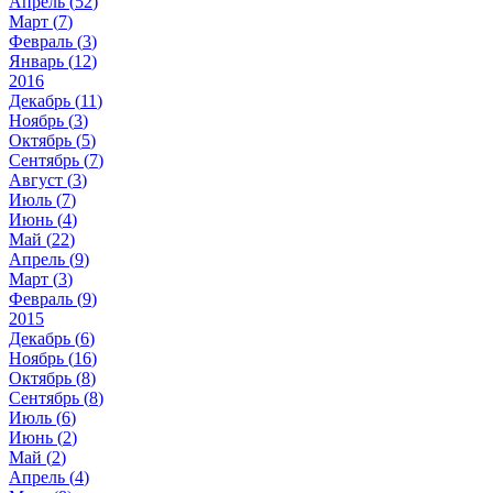
Апрель (
52
)
Март (
7
)
Февраль (
3
)
Январь (
12
)
2016
Декабрь (
11
)
Ноябрь (
3
)
Октябрь (
5
)
Сентябрь (
7
)
Август (
3
)
Июль (
7
)
Июнь (
4
)
Май (
22
)
Апрель (
9
)
Март (
3
)
Февраль (
9
)
2015
Декабрь (
6
)
Ноябрь (
16
)
Октябрь (
8
)
Сентябрь (
8
)
Июль (
6
)
Июнь (
2
)
Май (
2
)
Апрель (
4
)