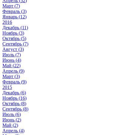
Апрель (
52
)
Март (
7
)
Февраль (
3
)
Январь (
12
)
2016
Декабрь (
11
)
Ноябрь (
3
)
Октябрь (
5
)
Сентябрь (
7
)
Август (
3
)
Июль (
7
)
Июнь (
4
)
Май (
22
)
Апрель (
9
)
Март (
3
)
Февраль (
9
)
2015
Декабрь (
6
)
Ноябрь (
16
)
Октябрь (
8
)
Сентябрь (
8
)
Июль (
6
)
Июнь (
2
)
Май (
2
)
Апрель (
4
)