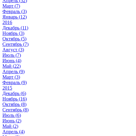
Апрель (
52
)
Март (
7
)
Февраль (
3
)
Январь (
12
)
2016
Декабрь (
11
)
Ноябрь (
3
)
Октябрь (
5
)
Сентябрь (
7
)
Август (
3
)
Июль (
7
)
Июнь (
4
)
Май (
22
)
Апрель (
9
)
Март (
3
)
Февраль (
9
)
2015
Декабрь (
6
)
Ноябрь (
16
)
Октябрь (
8
)
Сентябрь (
8
)
Июль (
6
)
Июнь (
2
)
Май (
2
)
Апрель (
4
)