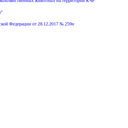
ьскохозяйственных животных на территории КЧР"
и"
кой Федерации от 28.12.2017 № 259н