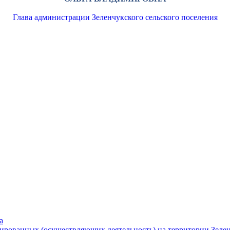
Глава администрации Зеленчукского сельского поселения
а
рированных (осуществляющих деятельность) на территории Зелен