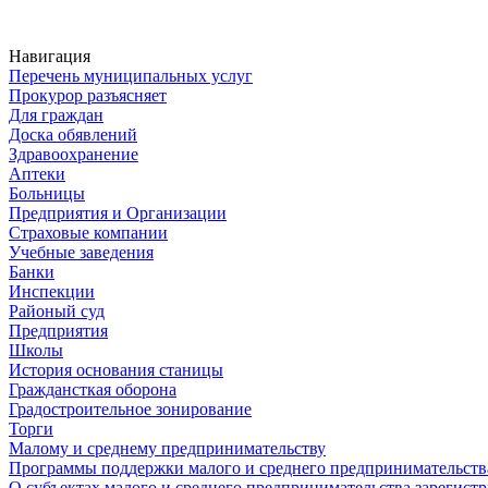
Навигация
Перечень муниципальных услуг
Прокурор разъясняет
Для граждан
Доска обявлений
Здравоохранение
Аптеки
Больницы
Предприятия и Организации
Страховые компании
Учебные заведения
Банки
Инспекции
Районый суд
Предприятия
Школы
История основания станицы
Граждансткая оборона
Градостроительное зонирование
Торги
Малому и среднему предпринимательству
Программы поддержки малого и среднего предпринимательств
О субъектах малого и среднего предпринимательства зарегист