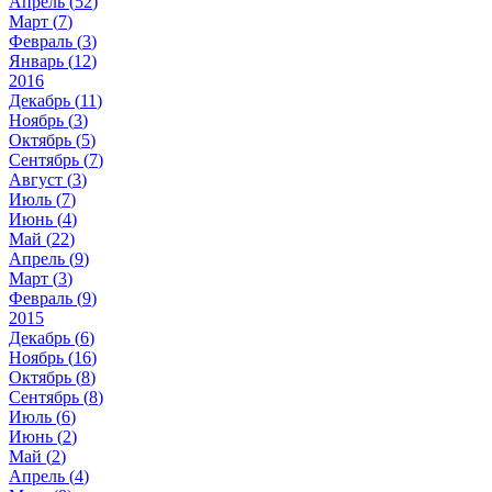
Апрель (
52
)
Март (
7
)
Февраль (
3
)
Январь (
12
)
2016
Декабрь (
11
)
Ноябрь (
3
)
Октябрь (
5
)
Сентябрь (
7
)
Август (
3
)
Июль (
7
)
Июнь (
4
)
Май (
22
)
Апрель (
9
)
Март (
3
)
Февраль (
9
)
2015
Декабрь (
6
)
Ноябрь (
16
)
Октябрь (
8
)
Сентябрь (
8
)
Июль (
6
)
Июнь (
2
)
Май (
2
)
Апрель (
4
)