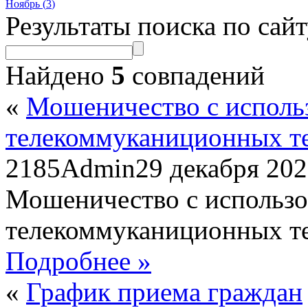
Ноябрь (
3
)
Результаты поиска по сай
Найдено
5
совпадений
«
Мошеничество с исполь
телекоммуканиционных т
2185
Admin
29 декабря 20
Мошеничество с использ
телекоммуканиционных т
Подробнее »
«
График приема граждан