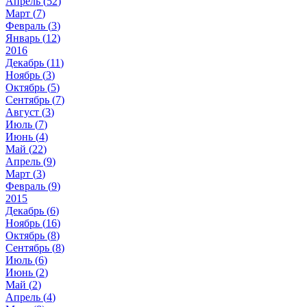
Апрель (
52
)
Март (
7
)
Февраль (
3
)
Январь (
12
)
2016
Декабрь (
11
)
Ноябрь (
3
)
Октябрь (
5
)
Сентябрь (
7
)
Август (
3
)
Июль (
7
)
Июнь (
4
)
Май (
22
)
Апрель (
9
)
Март (
3
)
Февраль (
9
)
2015
Декабрь (
6
)
Ноябрь (
16
)
Октябрь (
8
)
Сентябрь (
8
)
Июль (
6
)
Июнь (
2
)
Май (
2
)
Апрель (
4
)