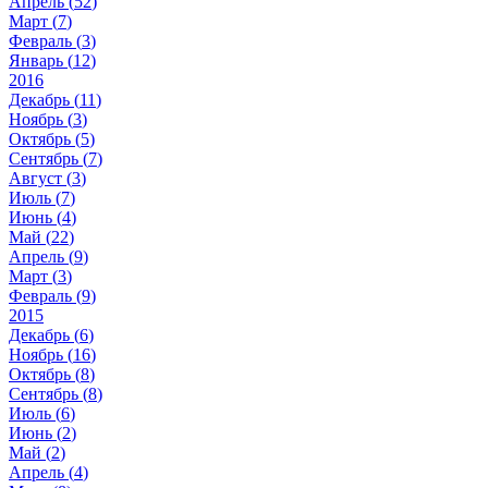
Апрель (
52
)
Март (
7
)
Февраль (
3
)
Январь (
12
)
2016
Декабрь (
11
)
Ноябрь (
3
)
Октябрь (
5
)
Сентябрь (
7
)
Август (
3
)
Июль (
7
)
Июнь (
4
)
Май (
22
)
Апрель (
9
)
Март (
3
)
Февраль (
9
)
2015
Декабрь (
6
)
Ноябрь (
16
)
Октябрь (
8
)
Сентябрь (
8
)
Июль (
6
)
Июнь (
2
)
Май (
2
)
Апрель (
4
)