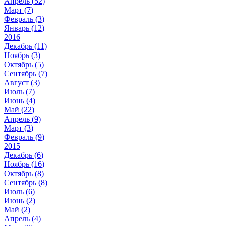
Апрель (
52
)
Март (
7
)
Февраль (
3
)
Январь (
12
)
2016
Декабрь (
11
)
Ноябрь (
3
)
Октябрь (
5
)
Сентябрь (
7
)
Август (
3
)
Июль (
7
)
Июнь (
4
)
Май (
22
)
Апрель (
9
)
Март (
3
)
Февраль (
9
)
2015
Декабрь (
6
)
Ноябрь (
16
)
Октябрь (
8
)
Сентябрь (
8
)
Июль (
6
)
Июнь (
2
)
Май (
2
)
Апрель (
4
)