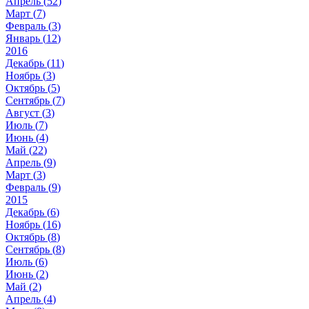
Апрель (
52
)
Март (
7
)
Февраль (
3
)
Январь (
12
)
2016
Декабрь (
11
)
Ноябрь (
3
)
Октябрь (
5
)
Сентябрь (
7
)
Август (
3
)
Июль (
7
)
Июнь (
4
)
Май (
22
)
Апрель (
9
)
Март (
3
)
Февраль (
9
)
2015
Декабрь (
6
)
Ноябрь (
16
)
Октябрь (
8
)
Сентябрь (
8
)
Июль (
6
)
Июнь (
2
)
Май (
2
)
Апрель (
4
)