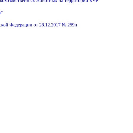
ьскохозяйственных животных на территории КЧР"
и"
кой Федерации от 28.12.2017 № 259н