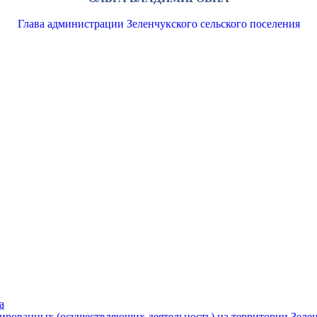
Глава администрации Зеленчукского сельского поселения
а
рированных (осуществляющих деятельность) на территории Зелен