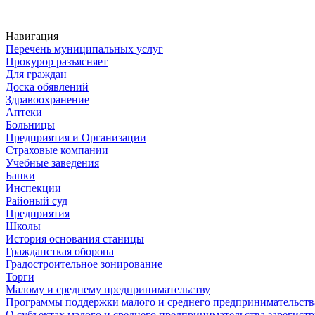
Навигация
Перечень муниципальных услуг
Прокурор разъясняет
Для граждан
Доска обявлений
Здравоохранение
Аптеки
Больницы
Предприятия и Организации
Страховые компании
Учебные заведения
Банки
Инспекции
Районый суд
Предприятия
Школы
История основания станицы
Граждансткая оборона
Градостроительное зонирование
Торги
Малому и среднему предпринимательству
Программы поддержки малого и среднего предпринимательств
О субъектах малого и среднего предпринимательства зарегист