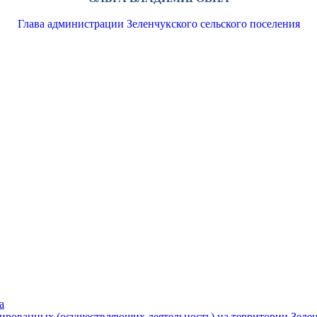
Глава администрации Зеленчукского сельского поселения
а
рированных (осуществляющих деятельность) на территории Зелен