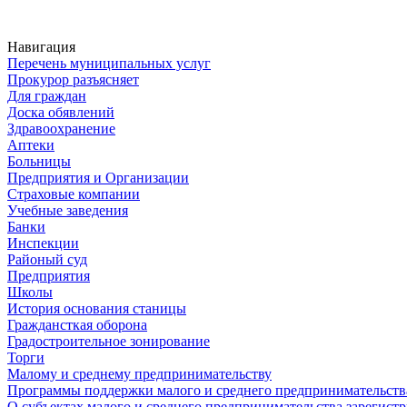
Навигация
Перечень муниципальных услуг
Прокурор разъясняет
Для граждан
Доска обявлений
Здравоохранение
Аптеки
Больницы
Предприятия и Организации
Страховые компании
Учебные заведения
Банки
Инспекции
Районый суд
Предприятия
Школы
История основания станицы
Граждансткая оборона
Градостроительное зонирование
Торги
Малому и среднему предпринимательству
Программы поддержки малого и среднего предпринимательств
О субъектах малого и среднего предпринимательства зарегист