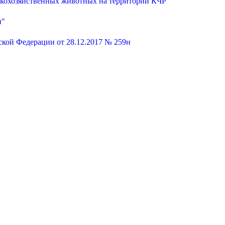
ьскохозяйственных животных на территории КЧР"
и"
кой Федерации от 28.12.2017 № 259н