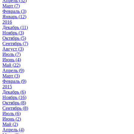
Апрель (
52
)
Март (
7
)
Февраль (
3
)
Январь (
12
)
2016
Декабрь (
11
)
Ноябрь (
3
)
Октябрь (
5
)
Сентябрь (
7
)
Август (
3
)
Июль (
7
)
Июнь (
4
)
Май (
22
)
Апрель (
9
)
Март (
3
)
Февраль (
9
)
2015
Декабрь (
6
)
Ноябрь (
16
)
Октябрь (
8
)
Сентябрь (
8
)
Июль (
6
)
Июнь (
2
)
Май (
2
)
Апрель (
4
)